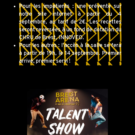
Pour les impatients : une prévente sur
notre site internet à partir du 4
septembre, au tarif de 2€. Les recettes
seront reversées à un fond de dotation du
CHRU de Brest, INNOVEO.
Pour les autres : l’accès à la salle se fera
à partir de 19h, le 14 septembre. Premier
arrivé, premier servi !