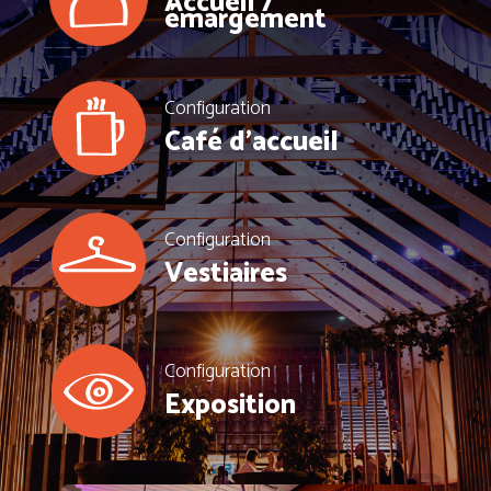
Accueil /
émargement
Configuration
Café d’accueil
Configuration
Vestiaires
Configuration
Exposition