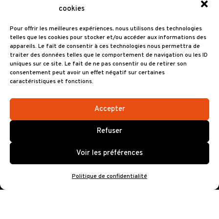
cookies
Découvrir
Service billetterie
Pour offrir les meilleures expériences, nous utilisons des technologies
telles que les cookies pour stocker et/ou accéder aux informations des
appareils. Le fait de consentir à ces technologies nous permettra de
traiter des données telles que le comportement de navigation ou les ID
uniques sur ce site. Le fait de ne pas consentir ou de retirer son
Brest Arena vous propose une gestion
consentement peut avoir un effet négatif sur certaines
complète de la billetterie de votre
caractéristiques et fonctions.
événement
Accepter
Découvrir
Restauration
Refuser
Voir les préférences
Politique de confidentialité
Nous avons sélectionné à votre attention un
ensemble de services de restauration.
Découvrir