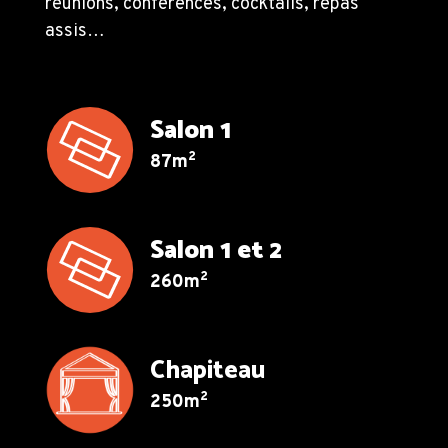
réunions, conférences, cocktails, repas
assis…
Salon 1
2
87m
Salon 1 et 2
2
260m
Chapiteau
2
250m