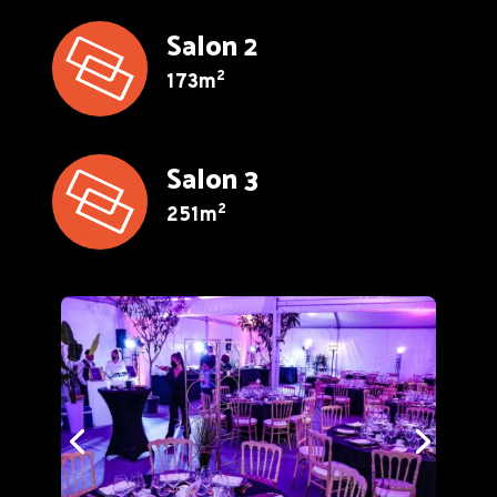
Salon 2
2
173m
Salon 3
2
251m