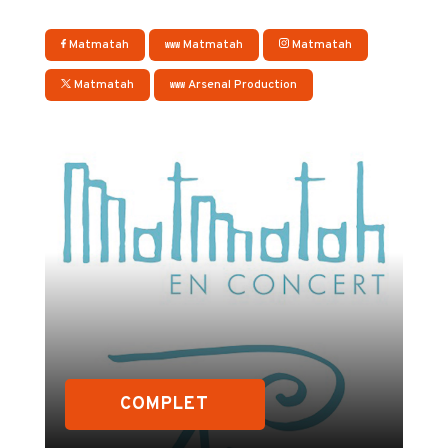
Matmatah
Matmatah
Matmatah
Matmatah
Arsenal Production
COMPLET