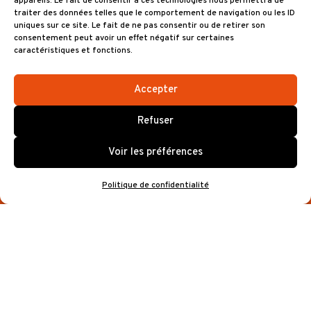
appareils. Le fait de consentir à ces technologies nous permettra de
traiter des données telles que le comportement de navigation ou les ID
OUVERTURE DES PORTES
uniques sur ce site. Le fait de ne pas consentir ou de retirer son
consentement peut avoir un effet négatif sur certaines
caractéristiques et fonctions.
Pour ce concert, les portes de Brest Arena
ouvriront au public à 19h00* (Entrée côté
Accepter
Tram). Le début du concert est prévu à
20h30.
Refuser
Plus d’informations seront transmises à J-2
Voir les préférences
sur le déroulé du concert.
Politique de confidentialité
BAR ET RESTAURATION
Sur place, Brest Arena vous propose une
offre diversifiée entre une restauration
permanente (boissons chaudes, des
boissons froides ainsi qu’une petite