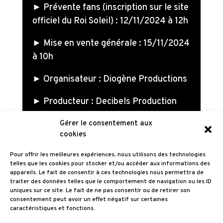
► Prévente fans (inscription sur le site
officiel du Roi Soleil) : 12/11/2024 à 12h
► Mise en vente générale : 15/11/2024
à 10h
► Organisateur : Diogène Productions
► Producteur : Decibels Production
Gérer le consentement aux
cookies
RÉSERVEZ PLACES
Pour offrir les meilleures expériences, nous utilisons des technologies
VIP
telles que les cookies pour stocker et/ou accéder aux informations des
appareils. Le fait de consentir à ces technologies nous permettra de
traiter des données telles que le comportement de navigation ou les ID
uniques sur ce site. Le fait de ne pas consentir ou de retirer son
✨ Un tarif VIP est disponible sur ce
consentement peut avoir un effet négatif sur certaines
caractéristiques et fonctions.
spectacle. Il vous donnera accès à une