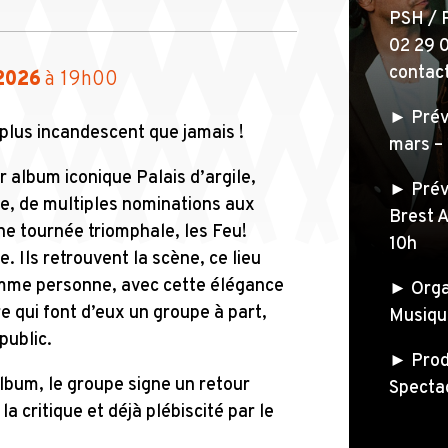
PSH / 
02 29 
contac
2026
à 19h00
► Préve
 plus incandescent que jamais !
mars –
ur album iconique Palais d’argile,
► Préve
e, de multiples nominations aux
Brest A
une tournée triomphale, les Feu!
10h
 Ils retrouvent la scène, ce lieu
omme personne, avec cette élégance
► Orga
re qui font d’eux un groupe à part,
Musiqu
public.
► Prod
lbum, le groupe signe un retour
Specta
la critique et déjà plébiscité par le