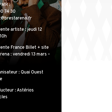
PMR :
00 74 30
t@brestarena.fr
nte artiste : jeudi 12
 10h
nte France Billet + site
rena : vendredi 13 mars –
nisateur : Quai Ouest
e
ucteur : Astérios
cles