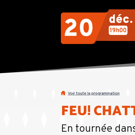
déc
20
19h00
Voir toute la programmation
FEU! CHA
En tournée dans