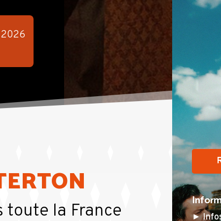
.
2026
TTERTON
Inform
 toute la France
► Infos