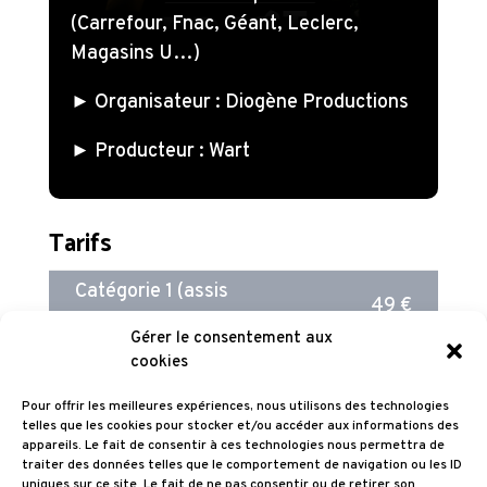
(Carrefour, Fnac, Géant, Leclerc,
Magasins U…)
► Organisateur : Diogène Productions
► Producteur : Wart
Tarifs
Catégorie 1 (assis
49 €
numéroté)
Gérer le consentement aux
cookies
Catégorie 2 (assis
45 €
numéroté)
Pour offrir les meilleures expériences, nous utilisons des technologies
telles que les cookies pour stocker et/ou accéder aux informations des
Fosse (debout)
39 €
appareils. Le fait de consentir à ces technologies nous permettra de
traiter des données telles que le comportement de navigation ou les ID
uniques sur ce site. Le fait de ne pas consentir ou de retirer son