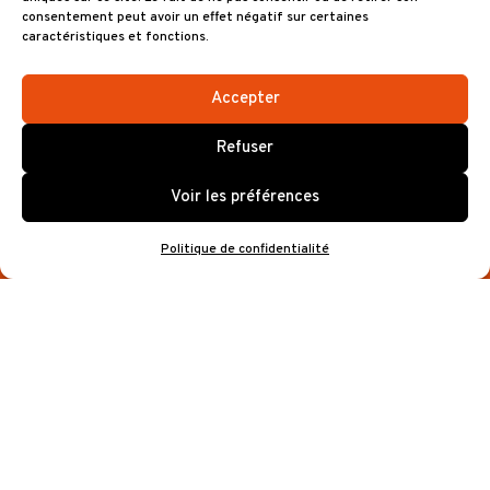
consentement peut avoir un effet négatif sur certaines
caractéristiques et fonctions.
Accepter
BREST ARENA
Refuser
EN
PRATIQUE
Voir les préférences
Politique de confidentialité
OUVERTURE DES PORTES
Pour ce concert, les portes de Brest Arena
ouvriront au public à 18h30* (Entrée côté
Tram). Le début du concert est prévu à
20h00.