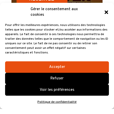
Gérer le consentement aux
cookies
Informations
Pour offrir les meilleures expériences, nous utilisons des technologies
► Infos et réservations CE et PSH /
telles que les cookies pour stocker et/ou accéder aux informations des
appareils. Le fait de consentir à ces technologies nous permettra de
PMR :
traiter des données telles que le comportement de navigation ou les ID
02 98 47 94 54 (Diogène Productions)
uniques sur ce site. Le fait de ne pas consentir ou de retirer son
consentement peut avoir un effet négatif sur certaines
► Prévente Ticketmaster : mercredi
caractéristiques et fonctions.
04 juin 2025 à 10h
Accepter
► Mise en vente générale : jeudi 05
juin 2025 à 10h
Refuser
► Organisateur : Diogène Productions
Voir les préférences
► Producteur : Décibels Productions
Politique de confidentialité