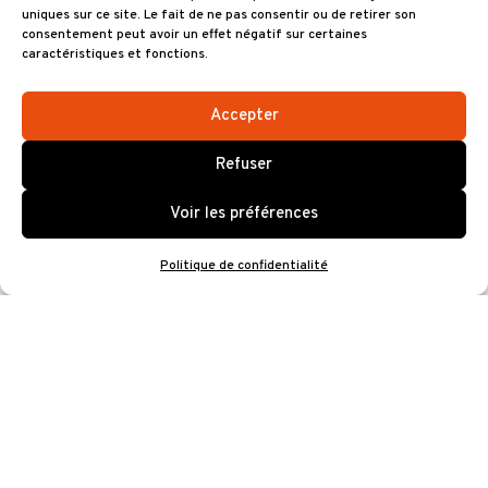
uniques sur ce site. Le fait de ne pas consentir ou de retirer son
Tarifs
consentement peut avoir un effet négatif sur certaines
caractéristiques et fonctions.
Carré Or (assis numéroté)
69€
Accepter
Catégorie 1 (assis
59€
numéroté)
Refuser
Catégorie 2 (assis
Voir les préférences
49€
numéroté)
Politique de confidentialité
Fosse (debout)
39€
Personne à mobilité réduite
39€