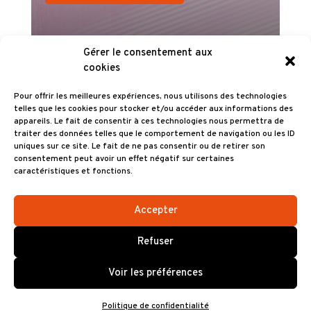
Informations
Gérer le consentement aux
► Billets en vente au siège du Brest
cookies
Bretagne Handball à partir du 1er
Pour offrir les meilleures expériences, nous utilisons des technologies
décembre 2023 (Brest Arena – Côté
telles que les cookies pour stocker et/ou accéder aux informations des
parking – Accès par la passerelle à
appareils. Le fait de consentir à ces technologies nous permettra de
traiter des données telles que le comportement de navigation ou les ID
l’extérieur): lundi à mercredi 14h /
uniques sur ce site. Le fait de ne pas consentir ou de retirer son
17h30 ; le jeudi et vendredi 10h / 13h et
consentement peut avoir un effet négatif sur certaines
caractéristiques et fonctions.
14h / 17h30 ou le 02 29 00 74 48
► Sur notre billetterie en ligne, via le
Accepter
bouton ci-dessus
Refuser
Voir les préférences
Tarifs
Politique de confidentialité