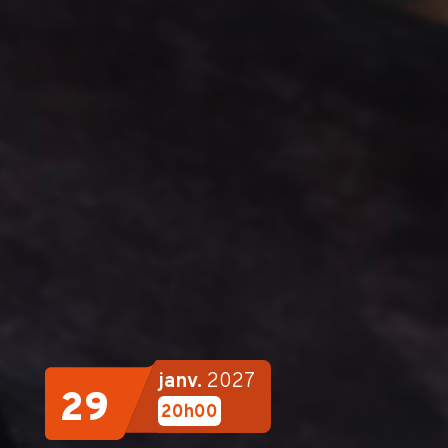
janv.
2027
29
20h00