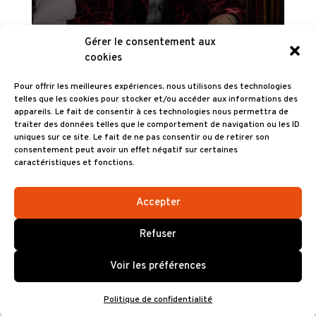
Gérer le consentement aux
cookies
RÉSERVER
Pour offrir les meilleures expériences, nous utilisons des technologies
telles que les cookies pour stocker et/ou accéder aux informations des
appareils. Le fait de consentir à ces technologies nous permettra de
Informations
traiter des données telles que le comportement de navigation ou les ID
uniques sur ce site. Le fait de ne pas consentir ou de retirer son
► Réservations PMR/PSH :
consentement peut avoir un effet négatif sur certaines
02 29 00 74 30 (Brest Arena)
caractéristiques et fonctions.
► En vente dans les points de ventes
autorisés France Billet (FNAC…)
Accepter
► Production : Juicy Production
Refuser
► Organisateur : 213 Productions
Voir les préférences
Politique de confidentialité