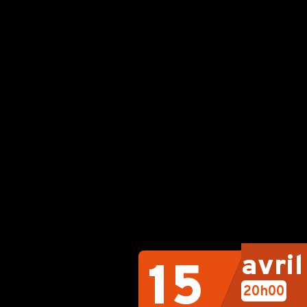
avri
15
20h00