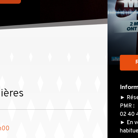
Inform
ières
► Rése
PMR :
02 40 
► En ve
h00
habitue