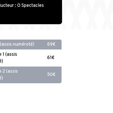
ucteur : O Spectacles
 (assis numéroté)
69€
 1 (assis
61€
é)
 2 (assis
50€
é)