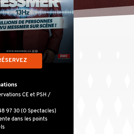
RÉSERVEZ
ations
rvations CE et PSH /
48 97 30 (O Spectacles)
nte dans les points
ls