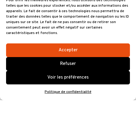
Pour offrir les meilleures expériences, nous utilisons des technologies
RÉSERVEZ
telles que les cookies pour stocker et/ou accéder aux informations des
appareils. Le fait de consentir à ces technologies nous permettra de
traiter des données telles que le comportement de navigation ou les ID
uniques sur ce site. Le fait de ne pas consentir ou de retirer son
Informations
consentement peut avoir un effet négatif sur certaines
caractéristiques et fonctions.
► Infos et réservations CE et
PMR/PSH :
Accepter
GINGER PRODUCTION : 03 22 89 20
00 – contact@ginger.fr
Refuser
► Ouverture billetterie le lundi 29
janvier à 18h00
Voir les préférences
► En vente dans les points habituels
Politique de confidentialité
(Carrefour, Fnac, Géant, Leclerc,
Magasins U…) à partir du lundi 29
janvier à 18h